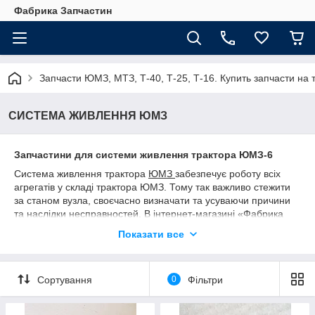
Фабрика Запчастин
Запчасти ЮМЗ, МТЗ, Т-40, Т-25, Т-16. Купить запчасти 
СИСТЕМА ЖИВЛЕННЯ ЮМЗ
Запчастини для системи живлення трактора ЮМЗ-6
Система живлення трактора
ЮМЗ
забезпечує роботу всіх
агрегатів у складі трактора ЮМЗ. Тому так важливо стежити
за станом вузла, своєчасно визначати та усуваючи причини
та наслідки несправностей. В інтернет-магазині «Фабрика
Запчастин» можна вигідно купити всі необхідні для системи
Показати все
живлення деталі, які допоможуть оперативно відновити
механізм із мінімальними фінансовими втратами.
Пристрій і призначення системи
Сортування
0
Фільтри
живлення
Система живлення досить багатофункціональна. Відповідає