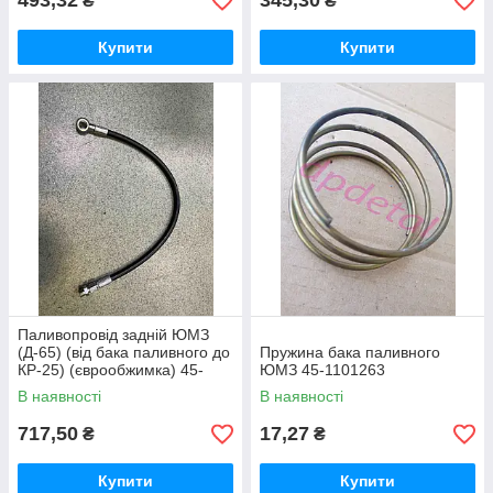
493,32
345,30
₴
₴
Купити
Купити
Паливопровід задній ЮМЗ
(Д-65) (від бака паливного до
Пружина бака паливного
КР-25) (єврообжимка) 45-
ЮМЗ 45-1101263
1101040
В наявності
В наявності
717,50
17,27
₴
₴
Купити
Купити