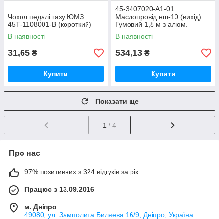
45-3407020-А1-01
Чохол педалі газу ЮМЗ
Маслопровід нш-10 (вихід)
45Т-1108001-В (короткий)
Гумовий 1,8 м з алюм.
фланцем
В наявності
В наявності
31,65
534,13
₴
₴
Купити
Купити
Показати ще
1
/ 4
Про нас
97% позитивних з 324 відгуків за рік
Працює з 13.09.2016
м. Дніпро
49080, ул. Замполита Биляева 16/9, Дніпро, Україна