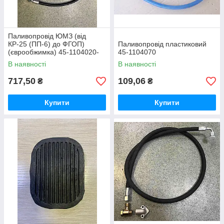
Паливопровід ЮМЗ (від
КР-25 (ПП-6) до ФГОП)
Паливопровід пластиковий
(єврообжимка) 45-1104020-
45-1104070
03
В наявності
В наявності
717,50
109,06
₴
₴
Купити
Купити