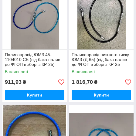
Паливопровід ЮМЗ 45-
Паливопровід низького тиску
1104010 СБ (від бака палив.
ЮМЗ (Д-65) (від бака палив.
до ФГОП в зборі з КР-25)
до ФГОП в зборі з КР-25
(ПВХ синя проз.)(45-1101030
оригінал) (єврообжимка) 45-
В наявності
В наявності
СБ)
1104010
911,93
1 816,70
₴
₴
Купити
Купити