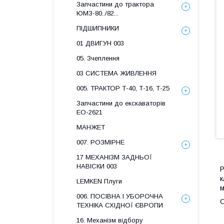
Запчастини до трактора
ЮМЗ-80../82...
ПІДШИПНИКИ
01 ДВИГУН 003
05. Зчеплення
03 СИСТЕМА ЖИВЛЕННЯ
005. ТРАКТОР Т-40, Т-16, Т-25
Запчастини до екскаваторів
ЕО-2621
МАНЖЕТ
007. РОЗМІРНЕ
17 МЕХАНІЗМ ЗАДНЬОЇ
НАВІСКИ 003
Р
к
LEMKEN Плуги
м
006. ПОСІВНА І УБОРОЧНА
О
ТЕХНІКА СХІДНОЇ ЄВРОПИ
16. Механізм відбору