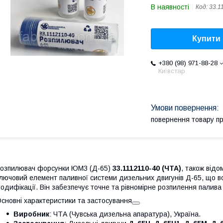
В наявності
Код:
33.1
Купити
+380 (98) 971-88-28
Київстар
повернення товару п
озпилювач форсунки ЮМЗ (Д-65)
33.1112110-40 (ЧТА)
, також від
лючовий елемент паливної системи дизельних двигунів Д-65, що в
одифікації. Він забезпечує точне та рівномірне розпилення палива
сновні характеристики та застосування
Виробник
: ЧТА (Чувська дизельна апаратура), Україна.