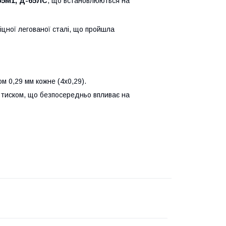
65М1, Д-65ЛС
, що встановлюються на
міцної легованої сталі, що пройшла
ом 0,29 мм кожне (4х0,29).
м тиском, що безпосередньо впливає на