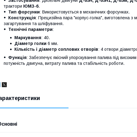
Застосування
: Дизельні двигуни
Д-65Н, Д-65Н1, Д-65М, Д-
трактори
ЮМЗ-6
.
Тип форсунки
: Використовується в механічних форсунках.
Конструкція
: Прецизійна пара "корпус-голка", виготовлена з 
загартування та шліфування.
Технічні параметри
:
Маркування
: 40.
Діаметр голки
6 мм.
Кількість і діаметр соплових отворів
: 4 отвори діаметр
Функція
: Забезпечує якісний упорскування палива під високи
потужність двигуна, витрату палива та стабільність роботи.
арактеристики
Основні