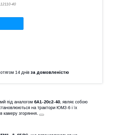
112110-40
ротягом 14 днів
за домовленістю
омий під аналогом
6А1-20с2-40
, являє собою
становлюються на трактори ЮМЗ-6 і їх
 в камеру згоряння.