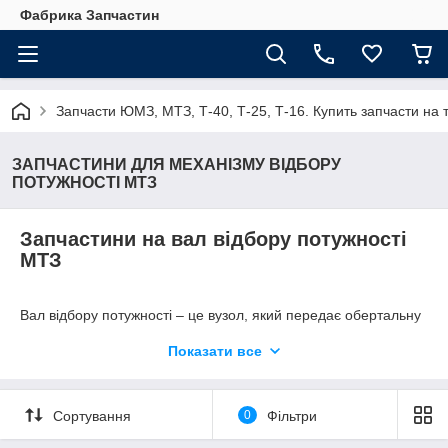
Фабрика Запчастин
Запчасти ЮМЗ, МТЗ, Т-40, Т-25, Т-16. Купить запчасти 
ЗАПЧАСТИНИ ДЛЯ МЕХАНІЗМУ ВІДБОРУ
ПОТУЖНОСТІ МТЗ
Запчастини на вал відбору потужності
МТЗ
Вал відбору потужності – це вузол, який передає обертальну
енергію від двигуна до будь-якого причіпного,
Показати все
напівпричіпного чи навісного обладнання. Робота валу
відбору потужності може змінюватись залежно від вимог до
роботи обладнання. Агрегат піддається постійним
навантаженням, тому може вийти з ладу. Якщо ВВП
Сортування
0
Фільтри
знадобиться ремонт, у нашому інтернет-магазині можна
вигідно купити необхідні деталі.