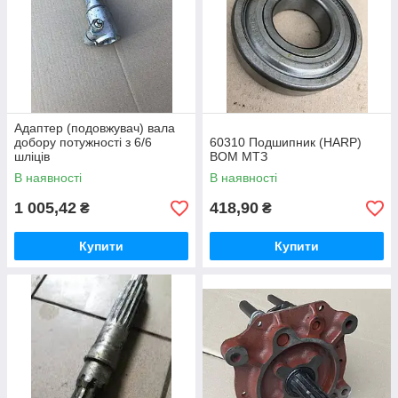
Адаптер (подовжувач) вала
добору потужності з 6/6
60310 Подшипник (HARP)
шліців
ВОМ МТЗ
В наявності
В наявності
1 005,42
418,90
₴
₴
Купити
Купити