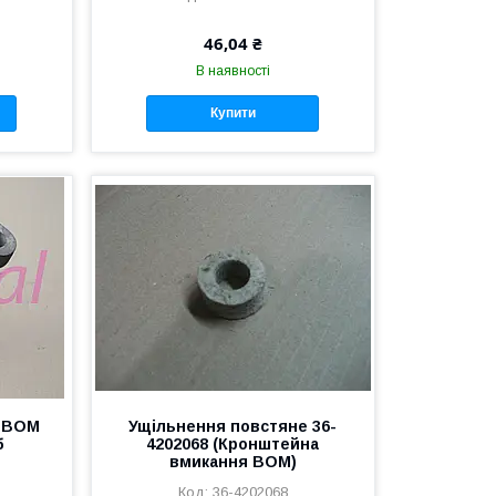
46,04 ₴
В наявності
Купити
я ВОМ
Ущільнення повстяне 36-
б
4202068 (Кронштейна
вмикання ВОМ)
36-4202068