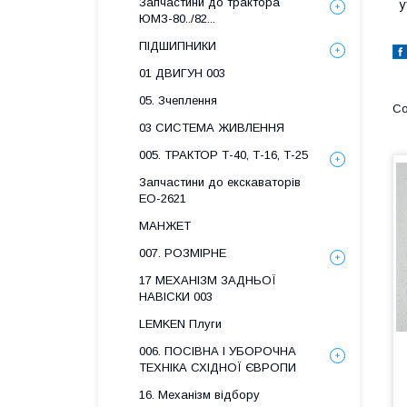
Запчастини до трактора
у
ЮМЗ-80../82...
ПІДШИПНИКИ
01 ДВИГУН 003
05. Зчеплення
03 СИСТЕМА ЖИВЛЕННЯ
005. ТРАКТОР Т-40, Т-16, Т-25
Запчастини до екскаваторів
ЕО-2621
МАНЖЕТ
007. РОЗМІРНЕ
17 МЕХАНІЗМ ЗАДНЬОЇ
НАВІСКИ 003
LEMKEN Плуги
006. ПОСІВНА І УБОРОЧНА
ТЕХНІКА СХІДНОЇ ЄВРОПИ
16. Механізм відбору