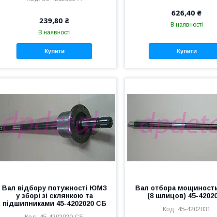
626,40 ₴
239,80 ₴
В наявності
В наявності
Купити
Купити
Вал відбору потужності ЮМЗ
Вал отбора мощиност
у зборі зі склянкою та
(8 шлицов) 45-4202
підшипниками 45-4202020 СБ
45-4202031
45-4202020 СБ