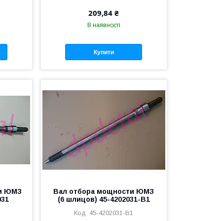
209,84 ₴
В наявності
Купити
и ЮМЗ
Вал отбора мощности ЮМЗ
031
(6 шлицов) 45-4202031-В1
45-4202031-В1