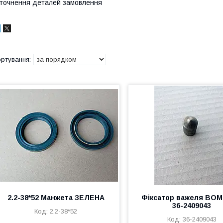
точнення деталей замовлення
2.2-38*52 Манжета ЗЕЛЕНА
Фіксатор важеля ВО
36-2409043
2.2-38*52
36-2409043