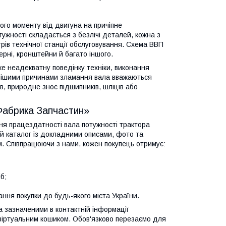
го моменту від двигуна на причіпне
тужності складається з безлічі деталей, кожна з
трів технічної станції обслуговування. Схема ВВП
ерні, кронштейни й багато іншого.
же неадекватну поведінку техніки, виконання
енішими причинами зламання вала вважаються
ів, природне знос підшипників, шліців або
«Фабрика Запчастин»
ня працездатності вала потужності трактора
й каталог із докладними описами, фото та
м. Співпрацюючи з нами, кожен покупець отримує:
б;
ня покупки до будь-якого міста України.
 зазначеними в контактній інформації
іртуальним кошиком. Обов'язково перезаємо для