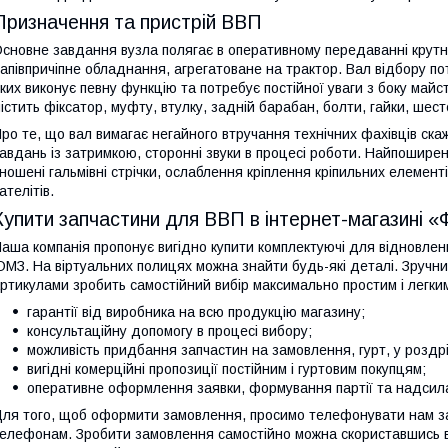
Призначення та пристрій ВВП
сновне завдання вузла полягає в оперативному передаванні крутно
апівпричіпне обладнання, агрегатоване на трактор. Вал відбору по
ких виконує певну функцію та потребує постійної уваги з боку майс
істить фіксатор, муфту, втулку, задній барабан, болти, гайки, шест
ро те, що вал вимагає негайного втручання технічних фахівців ска
авдань із затримкою, сторонні звуки в процесі роботи. Найпошир
ношені гальмівні стрічки, ослаблення кріплення кріпильних елемент
ателітів.
Купити запчастини для ВВП в інтернет-магазині 
аша компанія пропонує вигідно купити комплектуючі для відновлен
МЗ. На віртуальних полицях можна знайти будь-які деталі. Зручни
ртикулами зробить самостійний вибір максимально простим і легки
гарантії від виробника на всю продукцію магазину;
консультаційну допомогу в процесі вибору;
можливість придбання запчастин на замовлення, гурт, у роздрі
вигідні комерційні пропозиції постійним і гуртовим покупцям;
оперативне оформлення заявки, формування партії та надсилан
ля того, щоб оформити замовлення, просимо телефонувати нам за
елефонам. Зробити замовлення самостійно можна скориставшись в