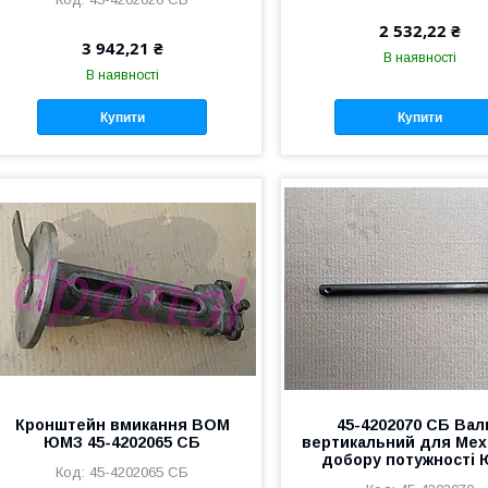
2 532,22 ₴
3 942,21 ₴
В наявності
В наявності
Купити
Купити
Кронштейн вмикання ВОМ
45-4202070 СБ Вал
ЮМЗ 45-4202065 СБ
вертикальний для Мех
добору потужності
45-4202065 СБ