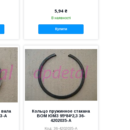
5,94 ₴
В наявності
Купити
 вала
Кольцо пружинное стакана
3-А
ВОМ ЮМЗ 95*84*2,3 36-
4202035-А
36-4202035-А