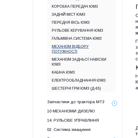
КОРОБКА ПЕРЕДАЧ ЮМЗ
ЗАДНІЙ МІСТ ЮМЗ
О
н
ПЕРЕДНЯ ВІСЬ ЮМЗ
я
РУЛЬОВЕ КЕРУВАННЯ ЮМЗ
м
ГАЛЬМІВНА СИСТЕМА ЮМЗ
П
МЕХАНІЗМ ВІДБОРУ
з
ПОТУЖНОСТІ
з
с
МЕХАНІЗМ ЗАДНЬОЇ НАВІСКИ
ЮМЗ
КАБІНА ЮМЗ
Н
ЕЛЕКТРООБЛАДНАННЯ ЮМЗ
Ю
а
ШЕСТЕРНІ ГРМ ЮМЗ (Д-65)
Запчастини до трактора МТЗ
10 МЕХАНІЗМИ ДИЗЕЛЮ
14. РУЛЬОВЕ УПРАВЛІННЯ
Д
02. Система змащення
т