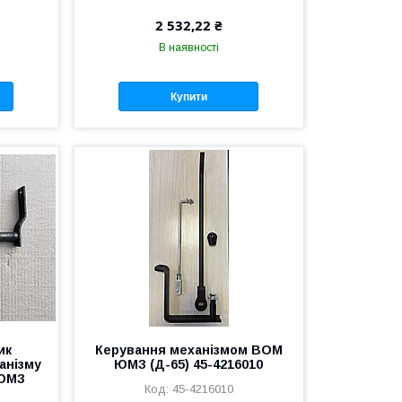
2 532,22 ₴
В наявності
Купити
ик
Керування механізмом ВОМ
анізму
ЮМЗ (Д-65) 45-4216010
 ЮМЗ
45-4216010