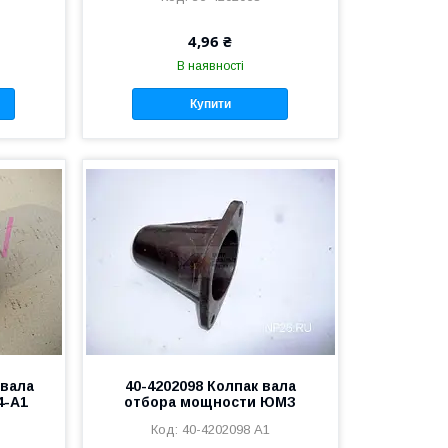
4,96 ₴
В наявності
Купити
 вала
40-4202098 Колпак вала
4-А1
отбора мощности ЮМЗ
40-4202098 А1