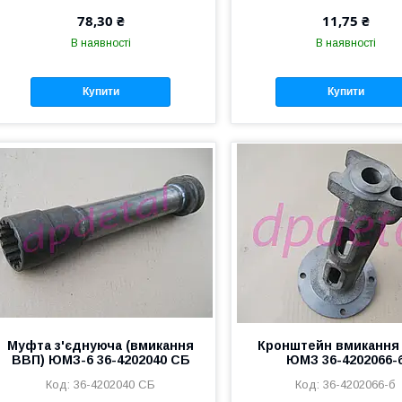
78,30 ₴
11,75 ₴
В наявності
В наявності
Купити
Купити
Муфта з'єднуюча (вмикання
Кронштейн вмиканн
ВВП) ЮМЗ-6 36-4202040 СБ
ЮМЗ 36-4202066-
36-4202040 СБ
36-4202066-б