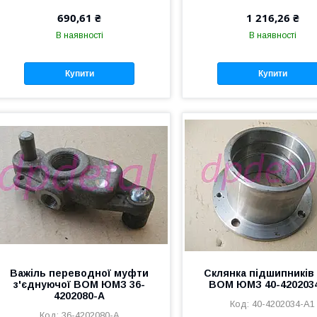
690,61 ₴
1 216,26 ₴
В наявності
В наявності
Купити
Купити
Важіль переводної муфти
Склянка підшипників
з'єднуючої ВОМ ЮМЗ 36-
ВОМ ЮМЗ 40-420203
4202080-А
40-4202034-А1
36-4202080-А