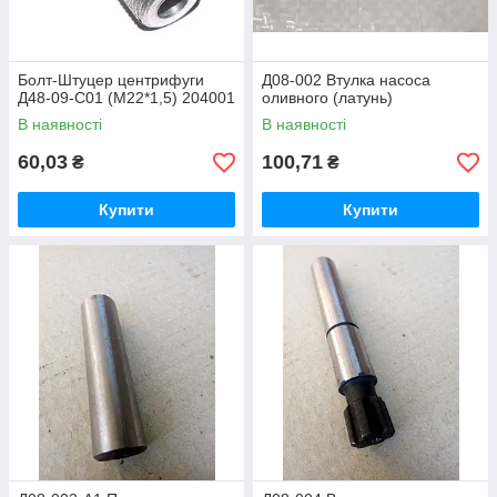
Болт-Штуцер центрифуги
Д08-002 Втулка насоса
Д48-09-С01 (М22*1,5) 204001
оливного (латунь)
В наявності
В наявності
60,03
100,71
₴
₴
Купити
Купити