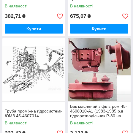
підключенням
В наявності
В наявності
382,71
675,07
₴
₴
Купити
Купити
Бак масляний з фільтром 45-
Труба проміжна гідросистеми
4608010-А1 (1983-1985 р.в
ЮМЗ 45-4607014
гідророзподільник Р-80 на
гідробакові мала каб.
В наявності
В наявності