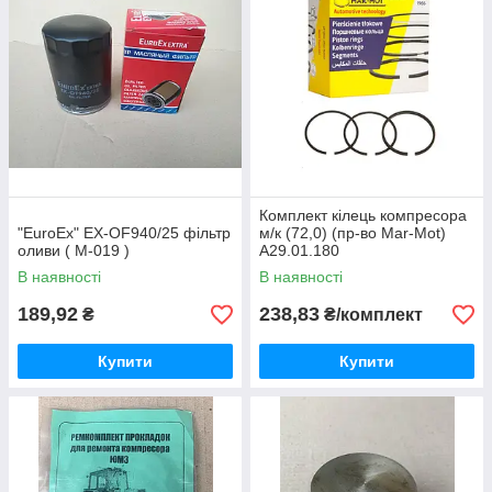
Комплект кілець компресора
"EuroEx" EX-OF940/25 фільтр
м/к (72,0) (пр-во Mar-Mot)
оливи ( М-019 )
А29.01.180
В наявності
В наявності
189,92
238,83
₴
₴/комплект
Купити
Купити