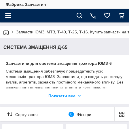
Фабрика Запчастин
Запчасти ЮМЗ, МТЗ, Т-40, Т-25, Т-16. Купить запчасти 
СИСТЕМА ЗМАЩЕННЯ Д-65
Запчастини для системи змащення трактора ЮМЗ-6
Система змащення забезпечує працездатність усіх
механізмів трактора ЮМЗ. Запчастини, що входять до складу
вузлів, агрегатів, зазнають постійного механічного впливу. Без
своєчасного подавання оливи, агрегати дуже швидко
виходять з ладу, вимагаючи проведення термінового ремонту
Показати все
або заміни. Купити деталі для системи змащення пропонує
наш інтернет-магазин «Фабрика Запчастин».
Призначення та пристрій системи
Сортування
0
Фільтри
змащення
До функцій системи змащення належать: