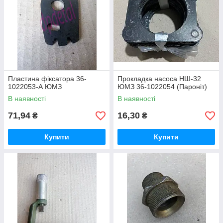
низькі ціни на запчастини;
великий вибір деталей;
висока якість;
офіційні гарантії від виробника;
зручний каталог із докладними описами технічних
характеристик, фото та артикулами;
Пластина фіксатора 36-
Прокладка насоса НШ-32
доставка по всій країні;
1022053-А ЮМЗ
ЮМЗ 36-1022054 (Пароніт)
консультаційна допомога в процесі вибору;
В наявності
В наявності
можливість придбання товару гуртом і в роздріб.
71,94
16,30
₴
₴
Ми налагодили надійні партнерські зв'язки з відповідальними
виробниками, тому можемо гарантувати високу якість кожної
Купити
Купити
деталі в каталозі. Широкий асортимент дасть змогу підібрати
будь-які запчастини для системи змащення. Для постійних
клієнтів, гуртових закупників ми підготували цікаві комерційні
пропозиції, які зроблять співпрацю з нами максимально
вигідною, комфортною. Для того, щоб оформити
замовлення, просимо телефонувати нам за зазначеними в
контактній інформації телефонам. Надсилати заявку на
комплектуючі можна й самостійно, зібравши у віртуальному
кошику бажану кількість запчастин.