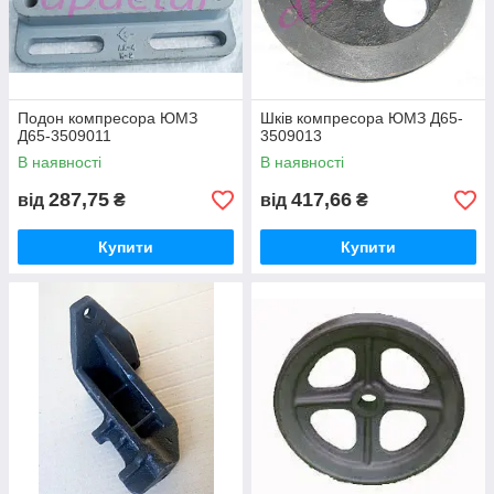
Подон компресора ЮМЗ
Шків компресора ЮМЗ Д65-
Д65-3509011
3509013
В наявності
В наявності
287,75
417,66
від
₴
від
₴
Купити
Купити