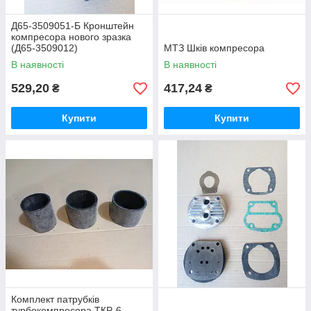
Д65-3509051-Б Кронштейн
компресора нового зразка
(Д65-3509012)
МТЗ Шків компресора
В наявності
В наявності
529,20
417,24
₴
₴
Купити
Купити
Комплект патрубків
турбокомпресора ТКР-6