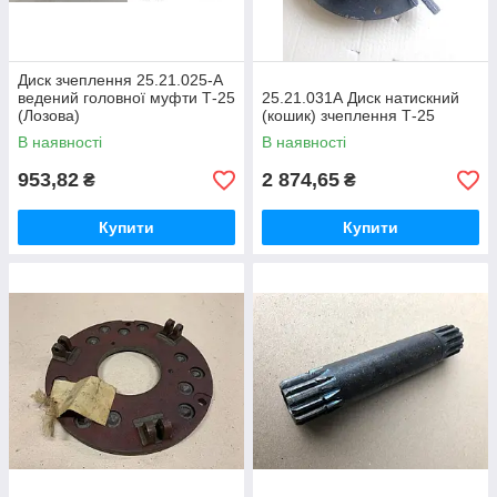
Диск зчеплення 25.21.025-А
ведений головної муфти Т-25
25.21.031А Диск натискний
(Лозова)
(кошик) зчеплення Т-25
В наявності
В наявності
953,82
2 874,65
₴
₴
Купити
Купити