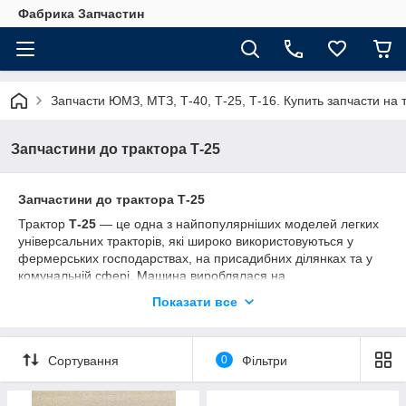
Фабрика Запчастин
Запчасти ЮМЗ, МТЗ, Т-40, Т-25, Т-16. Купить запчасти 
Запчастини до трактора Т-25
Запчастини до трактора Т-25
Трактор
Т-25
— це одна з найпопулярніших моделей легких
універсальних тракторів, які широко використовуються у
фермерських господарствах, на присадибних ділянках та у
комунальній сфері. Машина вироблялася на
Володимирському тракторному заводі (ВТЗ)
та отримала
Показати все
велику популярність завдяки простій конструкції,
економічному двигуну та високій маневреності. Навіть
сьогодні трактори цієї моделі активно працюють у багатьох
Сортування
0
Фільтри
господарствах, тому
запчастини до трактора Т-25
залишаються затребуваними серед власників техніки.
Трактор Т-25 часто застосовується для виконання