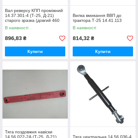
консультацію з підбору деталей;
Вал реверсу КПП проміжний
вигідні ціни для фермерських господарств.
14.37.301-4 (Т-25, Д-21)
Вилка вмикання ВВП до
старого зразка (довгий 460
трактора Т-25 14.41.113
У
«Фабриці Запчастин»
ви можете швидко та зручно
купити
мм)
запчастини до трактора Т-25
, щоб підтримувати техніку у
В наявності
В наявності
справному стані та забезпечити її стабільну роботу.
896,83
814,32
₴
₴
Купити
Купити
Тяга поздовжня навіски
14.56.022-2А (Т-25, Д-21)
Тяга центральна 14.56.036-4