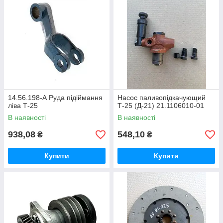
14.56.198-А Руда підіймання
Насос паливопідкачующий
ліва Т-25
Т-25 (Д-21) 21.1106010-01
В наявності
В наявності
938,08
548,10
₴
₴
Купити
Купити