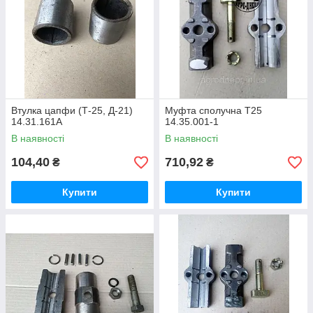
техніки в різних умовах. Завдяки своїй конструкції машина
може працювати з великою кількістю навісного обладнання,
що значно розширює сферу її використання.
Асортимент запчастин до Т-25
У категорії
запчастини до трактора Т-25
представлені
різноманітні комплектуючі, необхідні для ремонту та
технічного обслуговування техніки. У каталозі можна знайти
Втулка цапфи (Т-25, Д-21)
Муфта сполучна Т25
деталі, які застосовуються для відновлення працездатності
14.31.161А
14.35.001-1
різних вузлів трактора.
В наявності
В наявності
Серед найбільш затребуваних комплектуючих:
104,40
710,92
₴
₴
деталі для ремонту двигуна Д-21;
комплектуючі для технічного обслуговування задньої
Купити
Купити
навіски;
різні кріпильні елементи;
втулки, пальці та інші допоміжні деталі;
ремонтні комплекти зчеплення та ходової частини.
Наявність широкого асортименту дозволяє швидко підібрати
необхідні
запчастини для Т-25
та виконати ремонт техніки
без зайвих затримок.