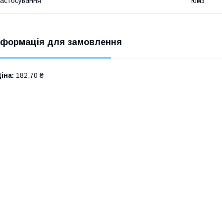
астосування
юмз
нформація для замовлення
іна:
182,70 ₴