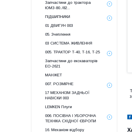
Запчастини до трактора
ЮМЗ-80../82...
ПІДШИПНИКИ
01 ДВИГУН 003
05. Зчеплення
03 СИСТЕМА ЖИВЛЕННЯ
005. ТРАКТОР Т-40, Т-16, Т-25
Запчастини до екскаваторів
ЕО-2621
МАНЖЕТ
007. РОЗМІРНЕ
Т
17 МЕХАНІЗМ ЗАДНЬОЇ
з
НАВІСКИ 003
LEMKEN Плуги
006. ПОСІВНА І УБОРОЧНА
ТЕХНІКА СХІДНОЇ ЄВРОПИ
Х
16. Механізм відбору