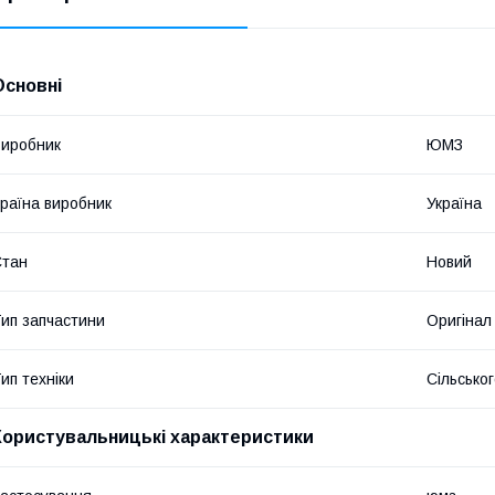
Основні
иробник
ЮМЗ
раїна виробник
Україна
Стан
Новий
ип запчастини
Оригінал
ип техніки
Сільсько
Користувальницькі характеристики