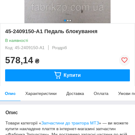
45-2409150-А1 Педаль блокування
В наявності
Код: 45-2409150-А1
Роздріб
578,14
₴
Купити
Опис
Характеристики
Доставка
Оплата
Умови п
Опис
Товари категорії «
Запчастини до трактора МТЗ
» — ви можете
купити накладене плаття в інтернет-магазині запчастин
«Фабрика Запчастин». Ми доставимо запасні частини по всій