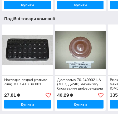
Купити
Купити
Подібні товари компанії
Накладка педалі (гальмо,
Діафрагма 70-2409021-А
Вилк
ліва) МТЗ А13.34.001
(МТЗ, Д-240) механізму
меха
блокування диференціала
ЮМЗ
27,81
40,29
335
₴
₴
Купити
Купити