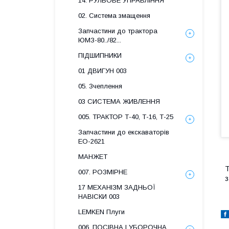
14. РУЛЬОВЕ УПРАВЛІННЯ
02. Система змащення
Запчастини до трактора
ЮМЗ-80../82...
ПІДШИПНИКИ
01 ДВИГУН 003
05. Зчеплення
03 СИСТЕМА ЖИВЛЕННЯ
005. ТРАКТОР Т-40, Т-16, Т-25
Запчастини до екскаваторів
ЕО-2621
МАНЖЕТ
Т
007. РОЗМІРНЕ
з
17 МЕХАНІЗМ ЗАДНЬОЇ
НАВІСКИ 003
LEMKEN Плуги
006. ПОСІВНА І УБОРОЧНА