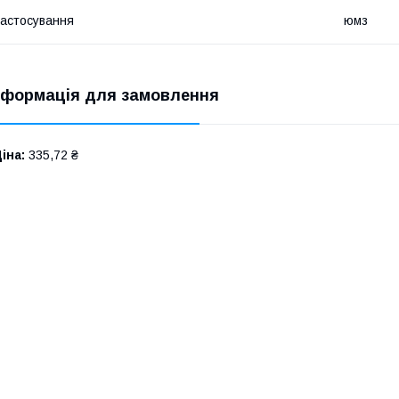
астосування
юмз
нформація для замовлення
іна:
335,72 ₴