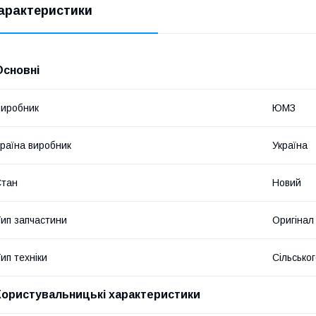
арактеристики
Основні
иробник
ЮМЗ
раїна виробник
Україна
Стан
Новий
ип запчастини
Оригінал
ип техніки
Сільсько
Користувальницькі характеристики