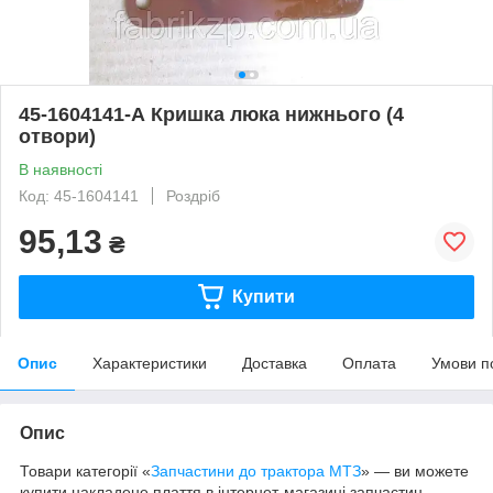
45-1604141-А Кришка люка нижнього (4
отвори)
В наявності
Код: 45-1604141
Роздріб
95,13
₴
Купити
Опис
Характеристики
Доставка
Оплата
Умови п
Опис
Товари категорії «
Запчастини до трактора МТЗ
» — ви можете
купити накладене плаття в інтернет-магазині запчастин