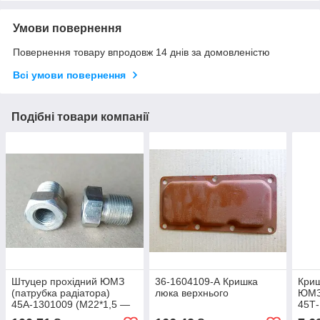
Умови повернення
Повернення товару впродовж 14 днів за домовленістю
Всі умови повернення
Подібні товари компанії
Штуцер прохідний ЮМЗ
36-1604109-А Кришка
Криш
(патрубка радіатора)
люка верхнього
ЮМЗ 
45А-1301009 (М22*1,5 —
45Т-
К1/4) під обігрівач