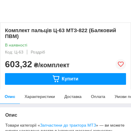
Комплект пальців Ц-63 МТЗ-822 (Балковий
ПВМ)
В наявності
Код: Ц-63
Роздріб
603,32
₴/комплект
Купити
Опис
Характеристики
Доставка
Оплата
Умови п
Опис
Товари категорії «
Запчастини до трактора МТЗ
» — ви можете
купити накладене плаття в інтернет-магазині запчастин