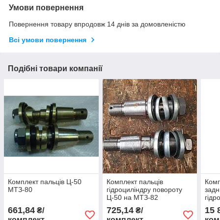
Умови повернення
Повернення товару впродовж 14 днів за домовленістю
Всі умови повернення
Подібні товари компанії
Комплект пальців Ц-50
Комплект пальців
Комп
МТЗ-80
гідроциліндру повороту
задн
Ц-50 на МТЗ-82
гідр
(МТЗ
661,84
725,14
15 
₴/
₴/
комплект
комплект
ком