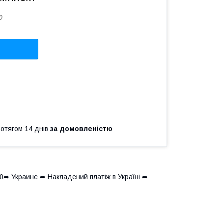
0
ротягом 14 днів
за домовленістю
0➦ Украине ➦ Накладений платіж в Україні ➦