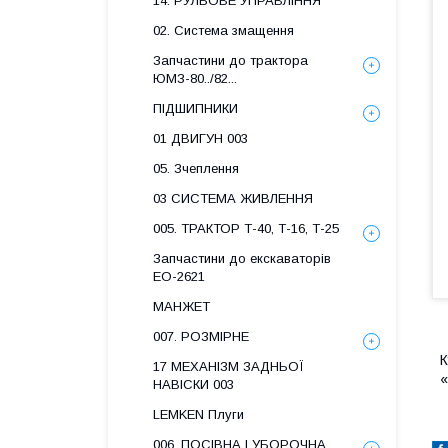
14. РУЛЬОВЕ УПРАВЛІННЯ
02. Система змащення
Запчастини до трактора
ЮМЗ-80../82...
ПІДШИПНИКИ
01 ДВИГУН 003
05. Зчеплення
03 СИСТЕМА ЖИВЛЕННЯ
005. ТРАКТОР Т-40, Т-16, Т-25
Запчастини до екскаваторів
ЕО-2621
МАНЖЕТ
007. РОЗМІРНЕ
К
17 МЕХАНІЗМ ЗАДНЬОЇ
«
НАВІСКИ 003
LEMKEN Плуги
006. ПОСІВНА І УБОРОЧНА