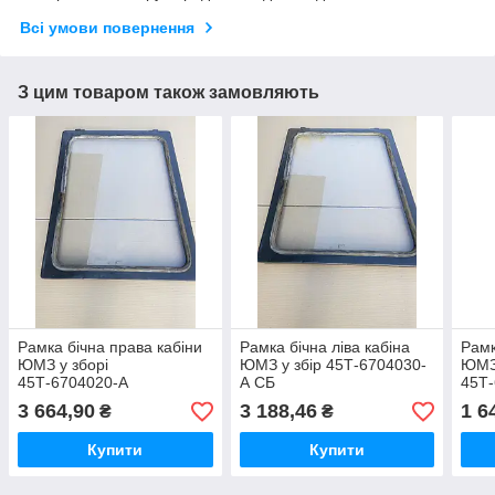
Всі умови повернення
З цим товаром також замовляють
Рамка бічна права кабіни
Рамка бічна ліва кабіна
Рамк
ЮМЗ у зборі
ЮМЗ у збір 45Т-6704030-
ЮМЗ 
45Т-6704020-А
А СБ
45Т
3 664,90
3 188,46
1 6
₴
₴
Купити
Купити