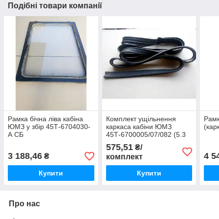
Подібні товари компанії
Рамка бічна ліва кабіна
Комплект ущільнення
Рамк
ЮМЗ у збір 45Т-6704030-
каркаса кабіни ЮМЗ
(кар
А СБ
45Т-6700005/07/082 (5.3
метра)
575,51
₴/
3 188,46
4 5
₴
комплект
Купити
Купити
Про нас