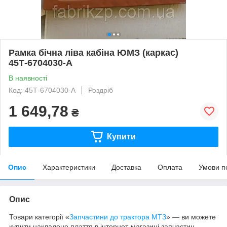
Рамка бічна ліва кабіна ЮМЗ (каркас)
45Т-6704030-А
В наявності
Код: 45Т-6704030-А
Роздріб
1 649,78
₴
Купити
Опис
Характеристики
Доставка
Оплата
Умови п
Опис
Товари категорії «
Запчастини до трактора МТЗ
» — ви можете
купити накладене плаття в інтернет-магазині запчастин