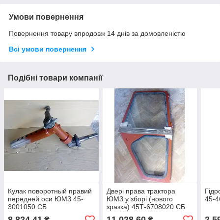
Умови повернення
Повернення товару впродовж 14 днів за домовленістю
Всі умови повернення
Подібні товари компанії
Кулак поворотный правий
Двері права трактора
Гідр
передней оси ЮМЗ 45-
ЮМЗ у зборі (нового
45-4
3001050 СБ
зразка) 45Т-6708020 СБ
8 824,41
11 028,60
2 5
₴
₴