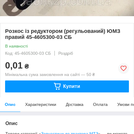
Розкос із редуктором (регульований) ЮМЗ
правий 45-4605300-03 СБ
В наявності
Код: 45-4605300-03 СБ
Роздріб
0,01
₴
Мінімальна сума замовлення на сайті — 50 ₴
Купити
Опис
Характеристики
Доставка
Оплата
Умови п
Опис
Товари категорії «
Запчастини до трактора МТЗ
» — ви можете