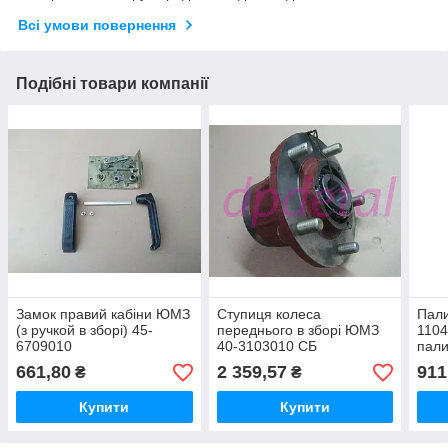
Всі умови повернення
Подібні товари компанії
Замок правий кабіни ЮМЗ
Ступиця колеса
Пал
(з ручкой в зборі) 45-
переднього в зборі ЮМЗ
1104
6709010
40-3103010 СБ
пали
КР-2
661,80
2 359,57
911
₴
₴
(45-
Купити
Купити