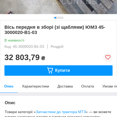
Вісь передня в зборі (зі щаблями) ЮМЗ 45-
3000020-В1-03
В наявності
Код: 45-3000020-В1-03
Роздріб
32 803,79
₴
Купити
Опис
Характеристики
Доставка
Оплата
Умови п
Опис
Товари категорії «
Запчастини до трактора МТЗ
» — ви можете
купити накладене плаття в інтернет-магазині запчастин