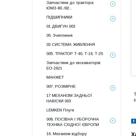
Запчастини до трактора
ЮМЗ-80../82...
ПІДШИПНИКИ
01 ДВИГУН 003
05. Зчеплення
03 СИСТЕМА ЖИВЛЕННЯ
005. ТРАКТОР Т-40, Т-16, Т-25
Запчастини до екскаваторів
ЕО-2621
МАНЖЕТ
007. РОЗМІРНЕ
Т
17 МЕХАНІЗМ ЗАДНЬОЇ
з
НАВІСКИ 003
LEMKEN Плуги
006. ПОСІВНА І УБОРОЧНА
ТЕХНІКА СХІДНОЇ ЄВРОПИ
Х
16. Механізм відбору