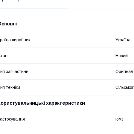
Основні
раїна виробник
Україна
Стан
Новий
ип запчастини
Оригінал
ип техніки
Сільсько
Користувальницькі характеристики
астосування
юмз