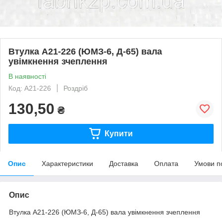
Втулка А21-226 (ЮМЗ-6, Д-65) вала
увімкнення зчеплення
В наявності
Код: А21-226
Роздріб
130,50
₴
Купити
Опис
Характеристики
Доставка
Оплата
Умови п
Опис
Втулка А21-226 (ЮМЗ-6, Д-65) вала увімкнення зчеплення