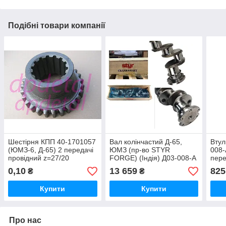
Подібні товари компанії
Шестірня КПП 40-1701057
Вал колінчастий Д-65,
Втул
(ЮМЗ-6, Д-65) 2 передачі
ЮМЗ (пр-во STYR
008-
провідний z=27/20
FORGE) (Індія) Д03-008-А
пер
0,10
13 659
825
₴
₴
Купити
Купити
Про нас