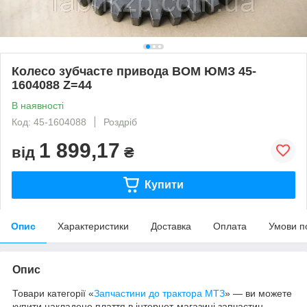
Колесо зубчасте привода ВОМ ЮМЗ 45-
1604088 Z=44
В наявності
Код: 45-1604088
Роздріб
1 899,17
від
₴
Купити
Опис
Характеристики
Доставка
Оплата
Умови п
Опис
Товари категорії «
Запчастини до трактора МТЗ
» — ви можете
купити накладене плаття в інтернет-магазині запчастин