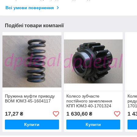
Всі умови повернення
Подібні товари компанії
Пружина муфти приводу
Колесо зубчасте
Коле
ВОМ ЮМЗ 45-1604117
постійного зачеплення
реду
КПП ЮМЗ 40-1701324
1701
Z=19
17,27
1 630,60
1 4
₴
₴
Купити
Купити