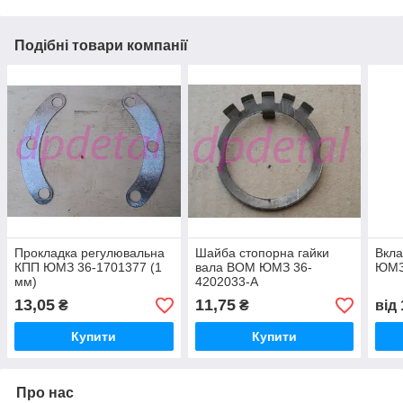
Подібні товари компанії
Прокладка регулювальна
Шайба стопорна гайки
Вкла
КПП ЮМЗ 36-1701377 (1
вала ВОМ ЮМЗ 36-
ЮМЗ
мм)
4202033-А
13,05
11,75
₴
₴
від
Купити
Купити
Про нас