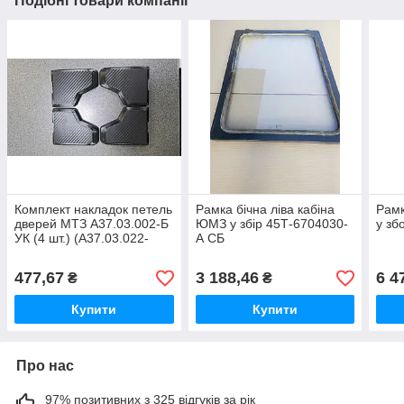
Подібні товари компанії
Комплект накладок петель
Рамка бічна ліва кабіна
Рамк
дверей МТЗ А37.03.002-Б
ЮМЗ у збір 45Т-6704030-
у зб
УК (4 шт.) (А37.03.022-
А СБ
Б-01) (карбон)
477,67
3 188,46
6 4
₴
₴
Купити
Купити
Про нас
97% позитивних з 325 відгуків за рік