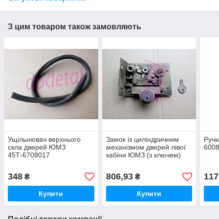
З цим товаром також замовляють
Ущільнювач верхнього
Замок із циліндричним
Ручк
скла дверей ЮМЗ
механізмом дверей лівої
600
45Т-6708017
кабіни ЮМЗ (з ключем)
45-6709000 А1 СБ
348
806,93
117
₴
₴
Купити
Купити