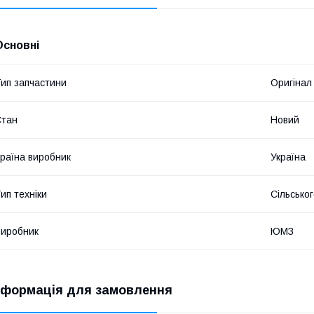
Основні
ип запчастини
Оригінал
Стан
Новий
раїна виробник
Україна
ип техніки
Сільсько
иробник
ЮМЗ
нформація для замовлення