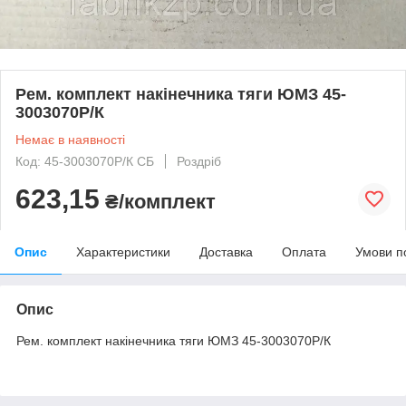
Рем. комплект накінечника тяги ЮМЗ 45-
3003070Р/К
Немає в наявності
Код: 45-3003070Р/К СБ
Роздріб
623,15
₴/комплект
Опис
Характеристики
Доставка
Оплата
Умови п
Опис
Рем. комплект накінечника тяги ЮМЗ 45-3003070Р/К