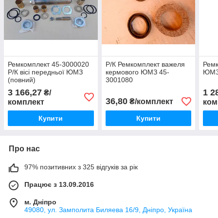
Ремкомплект 45-3000020
Р/К Ремкомплект важеля
Ремк
Р/К вісі передньої ЮМЗ
кермового ЮМЗ 45-
ЮМЗ 
(повний)
3001080
3 166,27
1 2
₴/
36,80
₴/комплект
комплект
ком
Купити
Купити
Про нас
97% позитивних з 325 відгуків за рік
Працює з 13.09.2016
м. Дніпро
49080, ул. Замполита Биляева 16/9, Дніпро, Україна