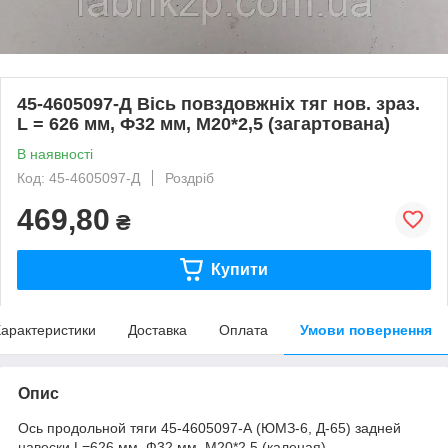
45-4605097-Д Вісь повздовжніх тяг нов. зраз.
L = 626 мм, Ф32 мм, М20*2,5 (загартована)
В наявності
Код: 45-4605097-Д
Роздріб
469,80
₴
Купити
арактеристики
Доставка
Оплата
Умови повернення
Опис
Ось продольной тяги 45-4605097-А (ЮМЗ-6, Д-65) задней
навески L=626 мм, Ф32 мм, М20*2,5 (каленая)