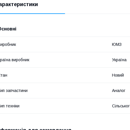
арактеристики
Основні
иробник
ЮМЗ
раїна виробник
Україна
Стан
Новий
ип запчастини
Аналог
ип техніки
Сільсько