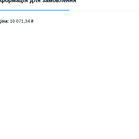
нформація для замовлення
іна:
10 071,34 ₴