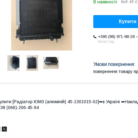
В наявності
Код:
45-1
Купити
+380 (98) 971-88-28
Київстар
повернення товару п
упити [Радіатор ЮМЗ (алюміній) 45-1301015-02]➦в Україні ➦Накл
38 (066)-206-45-94