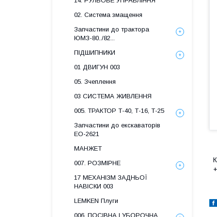
14. РУЛЬОВЕ УПРАВЛІННЯ
02. Система змащення
Запчастини до трактора
ЮМЗ-80../82...
ПІДШИПНИКИ
01 ДВИГУН 003
05. Зчеплення
03 СИСТЕМА ЖИВЛЕННЯ
005. ТРАКТОР Т-40, Т-16, Т-25
Запчастини до екскаваторів
ЕО-2621
МАНЖЕТ
К
007. РОЗМІРНЕ
+
17 МЕХАНІЗМ ЗАДНЬОЇ
НАВІСКИ 003
LEMKEN Плуги
006. ПОСІВНА І УБОРОЧНА