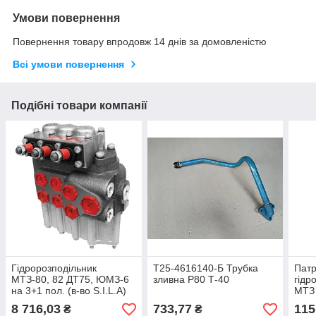
Умови повернення
Повернення товару впродовж 14 днів за домовленістю
Всі умови повернення
Подібні товари компанії
Гідророзподільник
Т25-4616140-Б Трубка
Патр
МТЗ-80, 82 ДТ75, ЮМЗ-6
зливна Р80 Т-40
гідр
на 3+1 пол. (в-во S.I.L.A)
МТЗ 
Р80-3/1-222
8 716,03
733,77
115
₴
₴