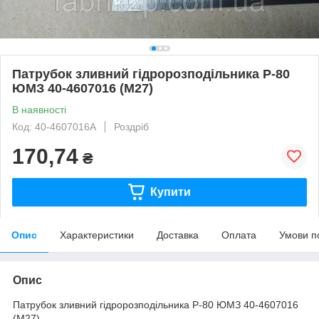
Патрубок зливний гідророзподільника Р-80
ЮМЗ 40-4607016 (М27)
В наявності
Код: 40-4607016А
Роздріб
170,74
₴
Купити
Опис
Характеристики
Доставка
Оплата
Умови п
Опис
Патрубок зливний гідророзподільника Р-80 ЮМЗ 40-4607016
(М27)